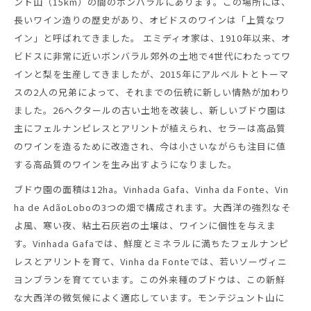
ント山（15km）の間のボンバラルにあります。この場所には、
長いワイン造りの歴史があり、オビドスのワインは「上質なワ
イン」と呼ばれてきました。 エミディオ家は、1910年以来、オ
ビドスに非常に近いボンバラル郊外の土地で4世代にわたってワ
インと梨を生産してきましたが、2015年にアルベルトとトーマ
スの2人の兄弟によって、それまでの伝統に新しい情熱が加わり
ました。26ヘクタールの古い土地を改装し、新しいブドウ園は
主にフェルナンピレスとアリントが植えられ、セラーは高品質
のワインを造るために改造され、今は小さいながらも注目に値
する高品質のワインを生み出すようになりました。
ブドウ園の面積は12ha。Vinhada Gafa、Vinha da Fonte、Vin
ha de AdãoLoboの3つの畑で構成されます。大西洋の強烈なそ
よ風、寒い夜、粘土石灰岩の土壌は、ワインに個性を与えま
す。Vinhada Gafaでは、鮮度とミネラルに満ちたフェルナンピ
レスとアリントを育て、Vinha da Fonteでは、若いソーヴィニ
ヨンブランを育てています。この外来種のブドウは、この新鮮
な大西洋の微気候によく適応しています。モンテジュント山に