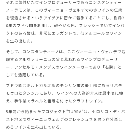
それに気付いたワインプロデューサーであるコンスタンティー
ノ・ラモスは、このヴィーニョ・ヴェルデでの赤ワインの伝統
を復活させるというアイデアに密かに着手することにし、樹齢7
0年のブドウ園を利用し、軽やかな色、フレッシュでいてインパ
クトのある酸味。非常にエレガントで、低アルコールのワイン
を生み出した。
そして、コンスタンティーノは、ここヴィーニョ・ヴェルデで活
躍するアルヴァリーニョの父と慕われるワインプロデューサ
ー、アンセルモ・メンデスのワインメーカーであり「右腕」と
しても活躍している。
ブドウ園はポルトガル北部のモンサン市の最上部にあるリバデ
モウロとタンジルにあり、 ワインへの人為的介入は最小限に抑
え、手作業でラベルと番号を付けたクラフトワイン。
5年前から始まったプロジェクト”TURRA”は、セロリコ・デ・バ
スト地区でヴィーニョヴェルデのフレッシュさを思う存分楽し
めるワインを生み出している。